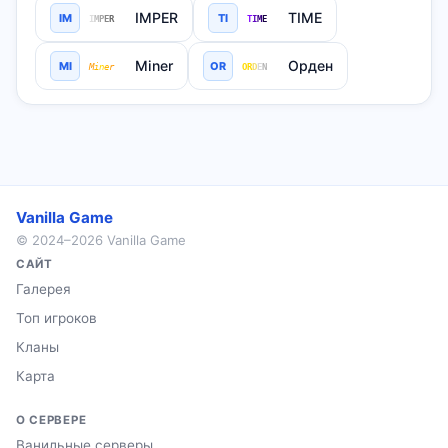
sergei_k
IMPER
TIME
IM
TI
✓
I
M
P
E
R
T
I
M
E
⚔ 0 · 💀 1
Miner
Орден
MI
OR
M
i
n
e
r
O
R
D
E
N
sukyna
⚔ 0 · 💀 0
Waffle_1337
⚔ 9 · 💀 6
Vanilla Game
© 2024–2026 Vanilla Game
САЙТ
Галерея
Топ игроков
Кланы
Карта
О СЕРВЕРЕ
Ванильные серверы