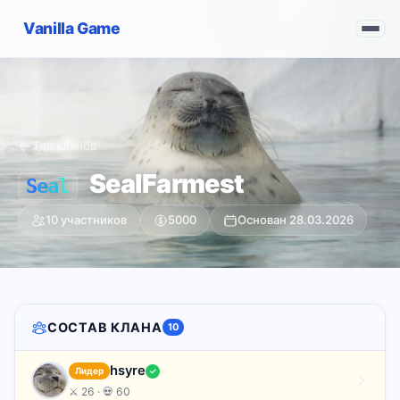
Vanilla Game
Топ кланов
SealFarmest
S
e
a
l
10 участников
5000
Основан 28.03.2026
СОСТАВ КЛАНА
10
hsyre
Лидер
✓
⚔ 26 · 💀 60