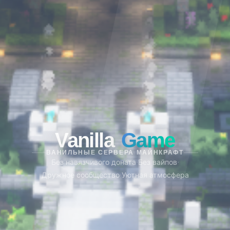
Vanilla
Game
ВАНИЛЬНЫЕ СЕРВЕРА МАЙНКРАФТ
·
·
Без навязчивого доната
Без вайпов
·
Дружное сообщество
Уютная атмосфера