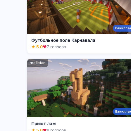
Ванилла
Футбольное поле Карнавала
★ 5.0
❤
7 голосов
reeliotan
Ванилла
Приют лам
★ 5.0
❤
8 голосов