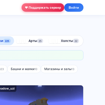
❤ Поддержать сервер
Войти
ки
Арты
Холсты
225
25
22
я
Башни и маяки
Магазины и залы
23
10
13
hadow_uzi