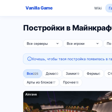
Vanilla Game
Wiki
Г
Постройки в Майнкрафт
Все серверы
Все игроки
По
Хочешь, чтобы твоя постройка появилась в г
Все
Дома
Замки
Фермы
Ст
225
60
19
6
Арты из блоков
Прочее
17
18
Ainrave