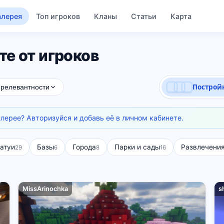
алерея
Топ игроков
Кланы
Статьи
Карта
е от игроков
Построй
 релевантности
алерее? Авторизуйся и добавь её в личном кабинете.
атуи
Базы
Города
Парки и сады
Развлечени
29
6
8
16
MissArinochka
s