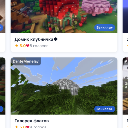
+
Ванилла+
Домик клубничка🍓
★ 5.0
❤
8 голосов
DanteMenelay
A
+
Ванилла+
Галерея флагов
★ 5.0
❤
4 голоса