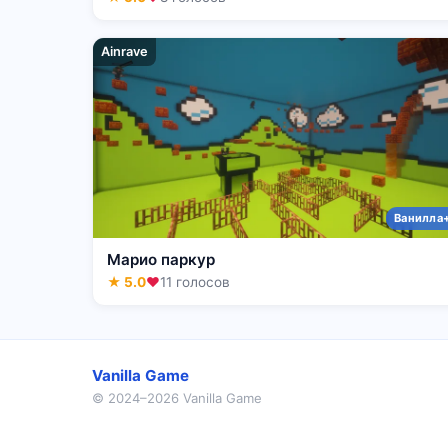
Ainrave
Ванилла
Марио паркур
★ 5.0
❤
11 голосов
Vanilla Game
© 2024–2026 Vanilla Game