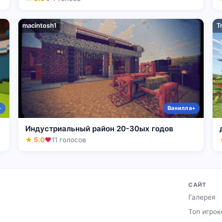
macintosh1
T
+
Ванилла+
Индустриальный район 20-30ых годов
★ 5.0
❤
11 голосов
САЙТ
Галерея
Топ игрок