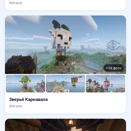
Ainrave
+14 фото
Зверьё Карнавала
Ainrave