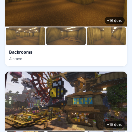
+16 фото
Backrooms
Ainrave
+15 фото