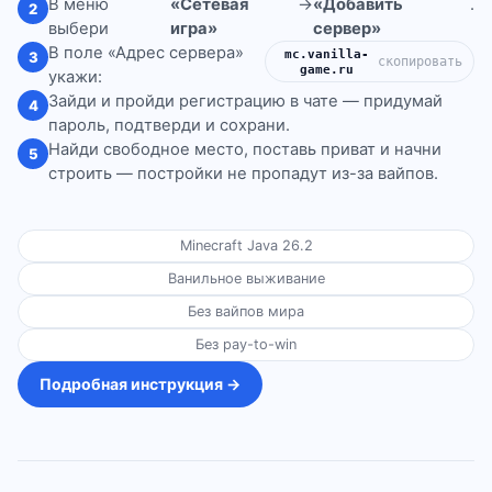
В меню
«Сетевая
→
«Добавить
.
2
выбери
игра»
сервер»
В поле «Адрес сервера»
mc.vanilla-
3
скопировать
game.ru
укажи:
Зайди и пройди регистрацию в чате — придумай
4
пароль, подтверди и сохрани.
Найди свободное место, поставь приват и начни
5
строить — постройки не пропадут из-за вайпов.
Minecraft Java 26.2
Ванильное выживание
Без вайпов мира
Без pay-to-win
Подробная инструкция →