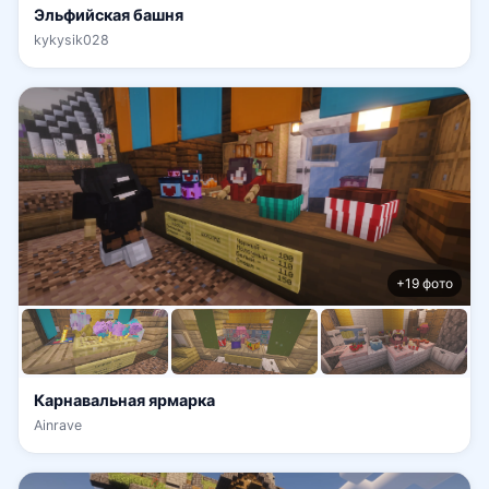
Эльфийская башня
kykysik028
+19 фото
Карнавальная ярмарка
Ainrave