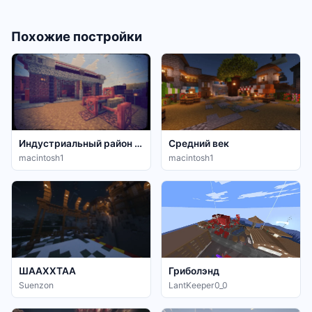
Похожие постройки
Индустриальный район 20-30ых годов
Средний век
macintosh1
macintosh1
ШААХХТАА
Гриболэнд
Suenzon
LantKeeper0_0