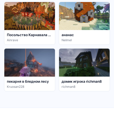
Посольство Карнавала у Moons
ананас
Ainrave
NeImeI
пекарня в бледном лесу
домик игрока richman8
Kruosan228
richman8