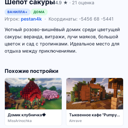
Шепот сакуры
4.9 ★
· 21 оценка
ВАНИЛЛА+
ДОМА
Игрок:
pestan4k
· Координаты: -5456 68 -5441
Уютный розово-вишнёвый домик среди цветущей
сакуры: веранда, витражи, лучи маяков, большой
цветок и сад с тропинками. Идеальное место для
отдыха между приключениями.
Похожие постройки
Домик клубничка🍓
Тыквенное кафе "Pumpy's"
MissArinochka
Ainrave