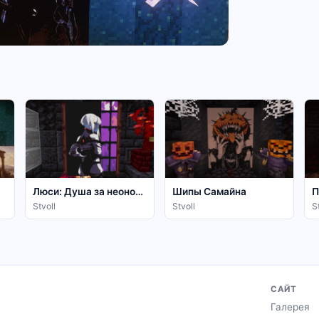
Люси: Душа за неоновым кодом
Шипы Самайна
П
Stvoll
Stvoll
S
САЙТ
Галерея