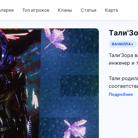
алерея
Топ игроков
Кланы
Статьи
Карта
Tали'Зо
ВАНИЛЛА+
Тали’Зора 
инженер и 
Тали родила
соответстви
Подробнее