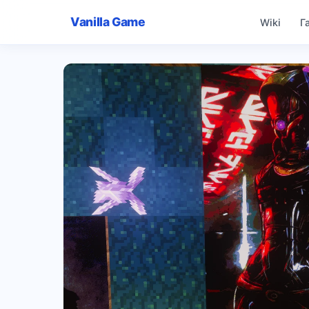
Vanilla Game
Wiki
Г