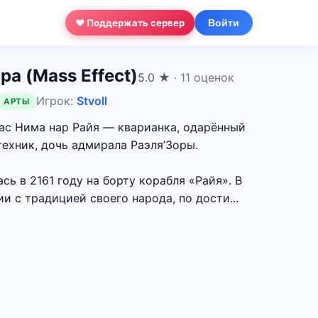
❤ Поддержать сервер
Войти
ра (Mass Effect)
5.0 ★
· 11 оценок
Игрок:
Stvoll
АРТЫ
вас Нима нар Райя — кварианка, одарённый
техник, дочь адмирала Раэля’Зоры.
сь в 2161 году на борту корабля «Райя». В
и с традицией своего народа, по дости...