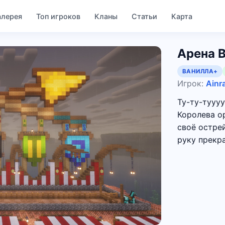
алерея
Топ игроков
Кланы
Статьи
Карта
Арена 
ВАНИЛЛА+
Игрок:
Ainr
Ту-ту-туууу
Королева о
своё остре
руку прекр