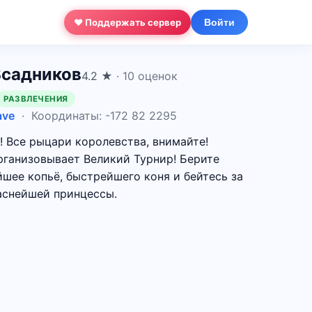
❤ Поддержать сервер
Войти
Всадников
4.2 ★
· 10 оценок
РАЗВЛЕЧЕНИЯ
ave
· Координаты: -172 82 2295
! Все рыцари королевства, внимайте!
рганизовывает Великий Турнир! Берите
йшее копьё, быстрейшего коня и бейтесь за
аснейшей принцессы.