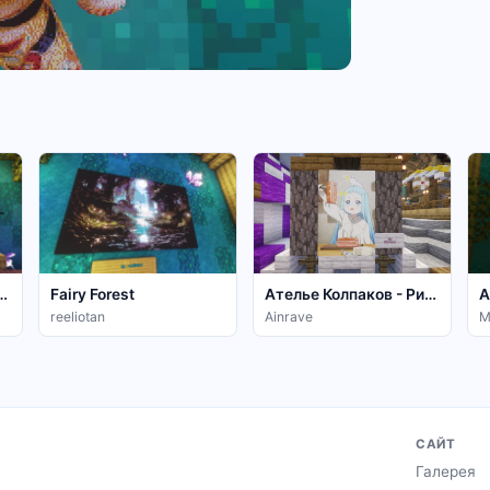
йн острова Лодосс
Fairy Forest
Ателье Колпаков - Риче
reeliotan
Ainrave
M
САЙТ
Галерея