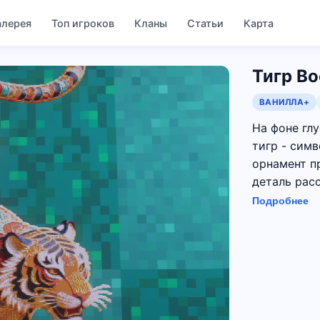
алерея
Топ игроков
Кланы
Статьи
Карта
Тигр Во
ВАНИЛЛА+
На фоне гл
тигр - симв
орнамент п
деталь расс
Подробнее