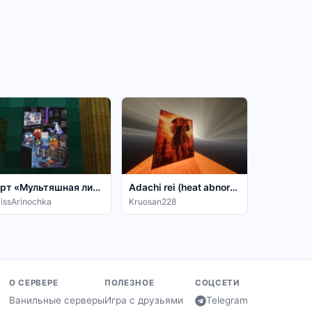
Арт «Мультяшная лига геймеров»🎮
Adachi rei (heat abnormal)
issArinochka
Kruosan228
О СЕРВЕРЕ
ПОЛЕЗНОЕ
СОЦСЕТИ
Ванильные серверы
Игра с друзьями
Telegram