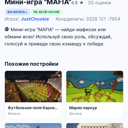
Мини-игра "MAFIA"
4.8 ★
· 20 оценок
ВАНИЛЛА+
РАЗВЛЕЧЕНИЯ
Игрок:
JustChookie
· Координаты: 3328 121 -7954
🕵️ Мини-игра "MAFIA" — найди мафиози или
обмани всех! Используй свою роль, обсуждай,
голосуй и приведи свою команду к победе.
Похожие постройки
Футбольное поле Карнавала
Марио паркур
Ainrave
Ainrave