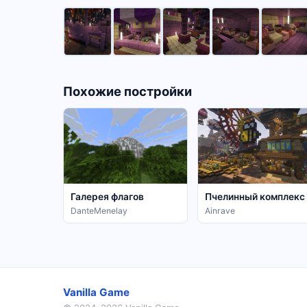
Похожие постройки
Галерея флагов
Пчелинный комплекс
DanteMenelay
Ainrave
Vanilla Game