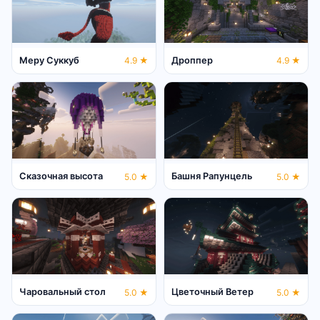
Меру Суккуб
Дроппер
4.9 ★
4.9 ★
Сказочная высота
Башня Рапунцель
5.0 ★
5.0 ★
Чаровальный стол
Цветочный Ветер
5.0 ★
5.0 ★