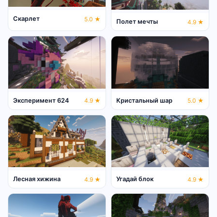
Скарлет
5.0 ★
Полет мечты
4.9 ★
Эксперимент 624
Кристальный шар
4.9 ★
5.0 ★
Лесная хижина
Угадай блок
4.9 ★
4.9 ★