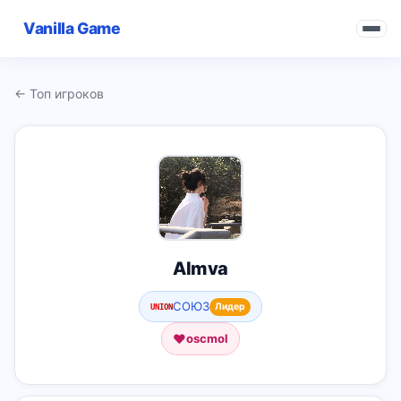
Vanilla Game
← Топ игроков
Almva
СОЮЗ
Лидер
U
N
I
O
N
♥
oscmol