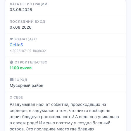
ДАТА РЕГИСТРАЦИИ
03.05.2026
ПОСЛЕДНИЙ ВХОД
07.08.2026
♥ ЖЕНАТ(А) С
GeLioS
с 2026-07-07 18:08:32
🏠 СТРОИТЕЛЬСТВО
1100 очков
🏙 ГОРОД
Мусорный район
О СЕБЕ
Раздумывая насчет событий, происходящих на
сервере, я задумался о том, что никто вообще не
ценит бледную растительность! А ведь она уникальна
в своем роде! Именно поэтому я создал бледный
остров. Это последнее место где бледная